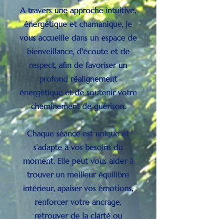
A travers une approche intuitive,
énergétique et chamanique, je
vous accueille dans un espace de
bienveillance, d'écoute et de
respect, afin de favoriser un
profond réalignement
énergétique et de soutenir votre
cheminement de guérison.
Chaque séance est unique et
s'adapte à vos besoins du
moment. Elle peut vous aider à
trouver un meilleur équilibre
intérieur, apaiser vos émotions,
renforcer votre ancrage,
retrouver de la clarté ou