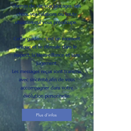
chemin de vie, vos blocages, vos
choix, vos relations ou toute
situation qui vous préoccupe.
Cette guidance est un moment
unique et se déroule dans le
respect, la bienveillance et sans
jugement.
Les messages reçus sont transmis
avec sincérité afin de vous
accompagner dans votre
évolution personnelle.
Plus d'infos