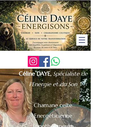
Céline DAYE,
Spécialiste de
l'Energie et du Son
Chamane celte
Energéticienne
Sonothérapeute