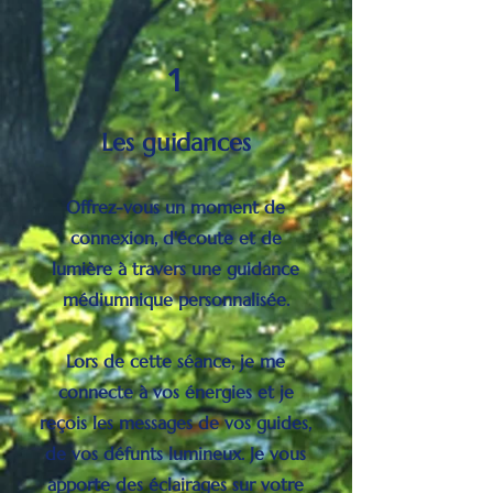
1
Les guidances
Offrez-vous un moment de
connexion, d'écoute et de
lumière à travers une guidance
médiumnique personnalisée.
Lors de cette séance, je me
connecte à vos énergies et je
reçois les messages de vos guides,
de vos défunts lumineux. Je vous
apporte des éclairages sur votre