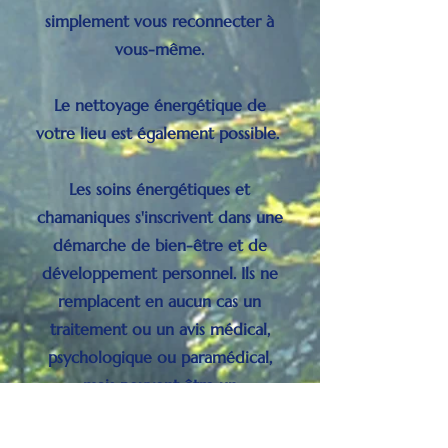
simplement vous reconnecter à
vous-même.
Le nettoyage énergétique de
votre lieu est également possible.
Les soins énergétiques et
chamaniques s'inscrivent dans une
démarche de bien-être et de
développement personnel. Ils ne
remplacent en aucun cas un
traitement ou un avis médical,
psychologique ou paramédical,
mais peuvent être un
complément.