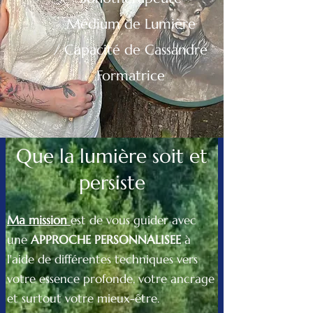
Médium de Lumière
/
Capacité de Cassandre
Formatrice
Que la lumière soit et
persiste​
Ma mission
est de vous guider avec
une
APPROCHE PERSONNALISEE
à
l'aide de différentes techniques vers
votre essence profonde, votre ancrage
et surtout votre mieux-être.