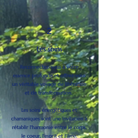
2
Les soins
Reconnectez-vous à votre
essence profonde et offrez-vous
un véritable voyage de libération
et de transformation.
Les soins énergétiques et
chamaniques sont une invitation à
rétablir l'harmonie entre le corps,
le coeur, l'esprit et l'âme.