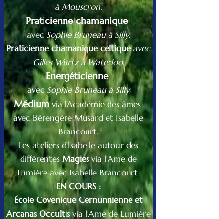
à Mouscron.
Praticienne chamanique
avec
Sophie Bruneau à Silly.
Praticienne chamanique celtique
avec
Gilles Wurtz à Waterloo.
Energéticienne
avec
Sophie Bruneau
à Silly
Médium
via l'Académie des âmes
avec Bérengère Musard et Isabelle
Brancourt.
Les ateliers d’Isabelle autour des
différentes
Magies
via
l’Ame de
Lumière avec Isabelle Brancourt.
EN COURS :
École Covenique Cernunnienne et
Arcanas Occultis
via l’Ame de Lumière