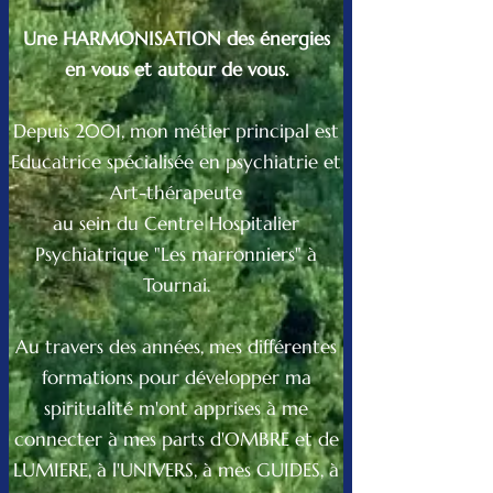
Une HARMONISATION des énergies
en vous et autour de vous.
Depuis 2001, mon métier principal est
Educatrice spécialisée en psychiatrie et
Art-thérapeute
au sein du Centre Hospitalier
Psychiatrique "Les marronniers" à
Tournai.
Au travers des années, mes différentes
formations pour développer ma
spiritualité m'ont apprises à me
connecter à mes parts d'OMBRE et de
LUMIERE, à l'UNIVERS, à mes GUIDES, à