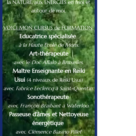
la NATURE, aux ENERGIES en moi et
autour de moi.​​
VOICI MON CURSUS de FORMATION
Educatrice spécialisée
à la Haute Ecole de Mons.
Art-thérapeute
avec le
Doc Aflalo
à Bruxelles.
Maître Enseignante en Reiki
Usui
(4 niveaux de Reiki Usui)
avec
Fabrice Leclercq à Saint-Quentin.
Sonothérapeute
avec
François Braibant à Waterloo
.
Passeuse d'âmes et Nettoyeuse
énergétique
avec
Clémence Biasino Pillet