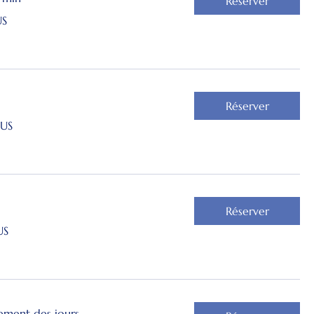
Réserver
US
Réserver
US
Réserver
US
ment des jours...