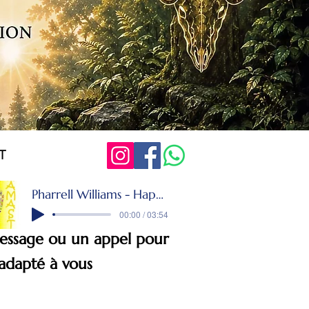
T
Pharrell Williams - Happy from Despicable Me 2 Ballroom Version
00:00 / 03:54
 message ou un appel
pour
 adapté à vous