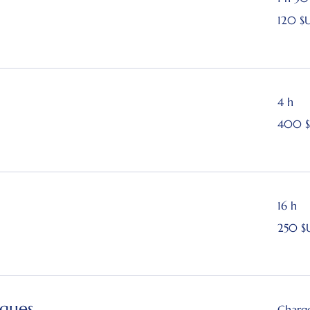
120
120 $
dollars
des
États-
Unis
4 h
400
400 $
dollars
des
États-
Unis
16 h
250
250 $
dollars
des
États-
Unis
iques
Charge